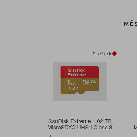
MÉS
Sin stock
SanDisk Extreme 1,02 TB
MicroSDXC UHS-I Clase 3
M