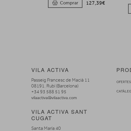
127,39€
Comprar
VILA ACTIVA
PRO
Passeig Francesc de Macià 11
OFERTE
08191. Rubí (Barcelona)
+34 93 588 51 95
CATÀLE
vilaactiva@vilaactiva.com
VILA ACTIVA SANT
CUGAT
Santa María 40