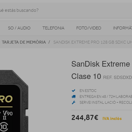
SO / AUDIO
TELEFONIA
FOTO/VIDEO
INFORMÀ
TARJETA DE MEMÒRIA
SANDISK EXTREME PRO 128 GB SDXC UHS
MOBILITAT URBANA
NAVEGADORS GPS
CONSOLES
SanDisk Extreme
Clase 10
REF. SDSDXD
EN ESTOC
ENTREGA EN 48 / 72H LABORA
SERVEI INSTAL·LACIÓ + RECOL
244,87€
IVA inclòs