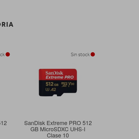
ORIA
ock
Sin stock
512
SanDisk Extreme PRO 512
GB MicroSDXC UHS-I
Clase 10