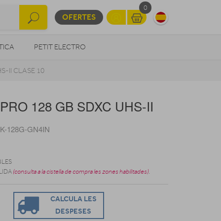
0
OFERTES
TICA
PETIT ELECTRO
-II CLASE 10
OTROS
 PRO 128 GB SDXC UHS-II
K-128G-GN4IN
BLES
LIDA
(consulta a la cistella de compra les zones habilitades)
.
CALCULA LES
DESPESES