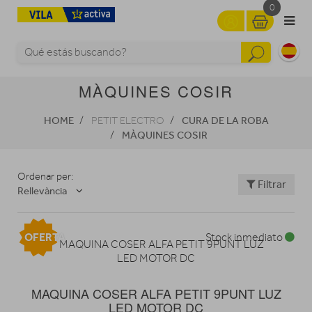
0
MÀQUINES COSIR
HOME
CURA DE LA ROBA
PETIT ELECTRO
MÀQUINES COSIR
Ordenar per:
Filtrar
Rellevància
OFERTA
Stock inmediato
MAQUINA COSER ALFA PETIT 9PUNT LUZ
LED MOTOR DC