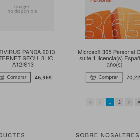
TIVIRUS PANDA 2013
Microsoft 365 Personal O
TERNET SECU. 3LIC
suite 1 licencia(s) Españ
A12IS13
año(s)
46,96€
70,2
Comprar
Comprar
1
2
DUCTES
SOBRE NOSALTRES