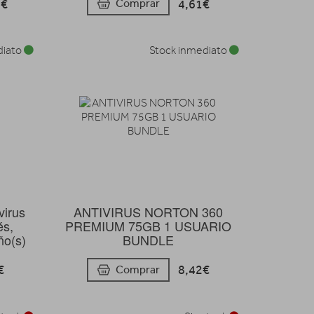
5€
4,61€
Comprar
diato
Stock inmediato
virus
ANTIVIRUS NORTON 360
és,
PREMIUM 75GB 1 USUARIO
ño(s)
BUNDLE
€
8,42€
Comprar