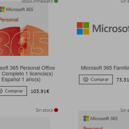
Stock inmediato
Sin 
soft 365 Personal Office
Microsoft 365 Famili
e Completo 1 licencia(s)
Español 1 año(s)
73,3
Comprar
103,91€
Comprar
Sin stock
Sin 