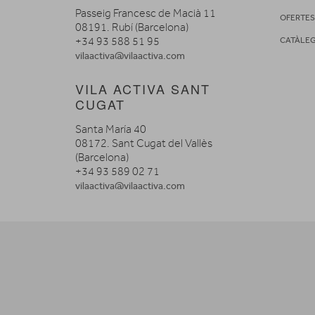
Passeig Francesc de Macià 11
OFERTE
08191. Rubí (Barcelona)
+34 93 588 51 95
CATÀLE
vilaactiva@vilaactiva.com
VILA ACTIVA SANT
CUGAT
Santa María 40
08172. Sant Cugat del Vallès
(Barcelona)
+34 93 589 02 71
vilaactiva@vilaactiva.com