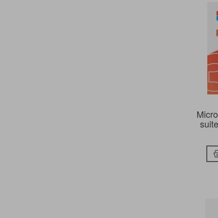
Micro
suit