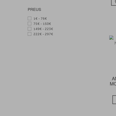
PREUS
1€ - 76€
75€ - 150€
149€ - 223€
222€ - 297€
A
MO