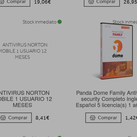
19,06€
26,9
Comprar
Comprar
Stock inmediato
Stock inme
NTIVIRUS NORTON
Panda Dome Family Anti
BILE 1 USUARIO 12
security Completo Ingl
MESES
Español 5 licencia(s) 1 a
8,41€
1,42
Comprar
Comprar