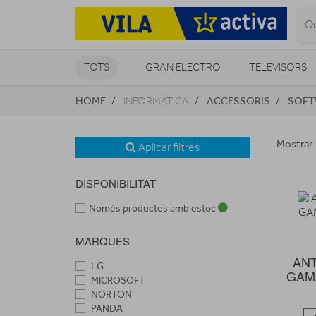
TOTS
GRAN ELECTRO
TELEVISORS
HOME
ACCESSORIS
SOFT
INFORMÀTICA
CLIMATITZACIÓ I CALEFACCIÓ
Mostrar 
Aplicar filtres
DISPONIBILITAT
Només productes amb estoc
MARQUES
ANT
LG
GAM
MICROSOFT
NORTON
PANDA