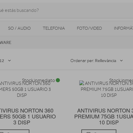
SO / AUDIO
TELEFONIA
FOTO/VIDEO
INFORMÀ
WARE
MOBILITAT URBANA
NAVEGADORS GPS
CONSOLES
12
Rellevància
Ordenar per:
Stock inmediato
Stock inme
IVIRUS NORTON 360
ANTIVIRUS NORTON 
ERS 50GB 1 USUARIO
PREMIUM 75GB 1USU
3 DISP
10 DISP