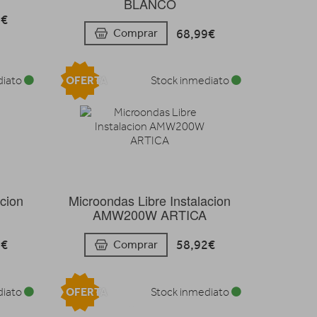
BLANCO
4€
68,99€
Comprar
OFERTA
diato
Stock inmediato
acion
Microondas Libre Instalacion
AMW200W ARTICA
5€
58,92€
Comprar
OFERTA
diato
Stock inmediato