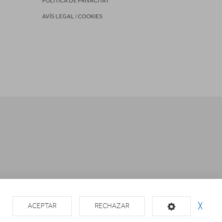
POLITICA DE PRIVACITAT
AVÍS LEGAL
I
COOKIES
ACEPTAR
RECHAZAR
╳