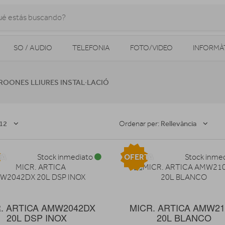
SO / AUDIO
TELEFONIA
FOTO/VIDEO
INFORMÀ
MOBILITAT URBANA
NAVEGADORS GPS
CONSOLES
ROONES LLIURES INSTAL·LACIÓ
12
Rellevància
Ordenar per:
TA
OFERTA
Stock inmediato
Stock inme
. ARTICA AMW2042DX
MICR. ARTICA AMW2
20L DSP INOX
20L BLANCO