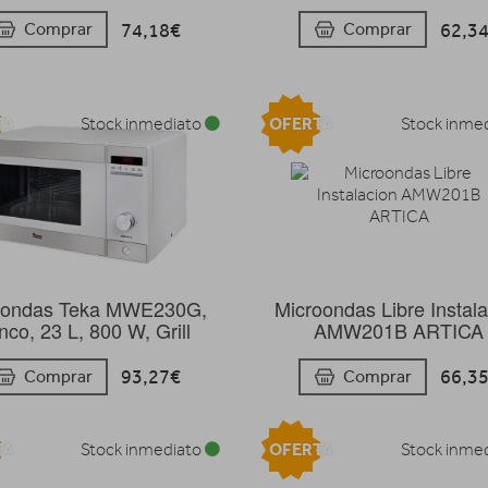
74,18€
62,3
Comprar
Comprar
TA
OFERTA
Stock inmediato
Stock inme
oondas Teka MWE230G,
Microondas Libre Instal
nco, 23 L, 800 W, Grill
AMW201B ARTICA
93,27€
66,3
Comprar
Comprar
TA
OFERTA
Stock inmediato
Stock inme