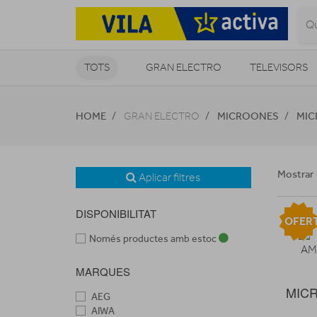
TOTS
GRAN ELECTRO
TELEVISORS
CLIMATITZACIÓ I CALEFACCIÓ
HOME
MICROONES
MIC
GRAN ELECTRO
Mostrar 
Aplicar filtres
DISPONIBILITAT
OFER
Només productes amb estoc
MARQUES
MICR
AEG
AIWA