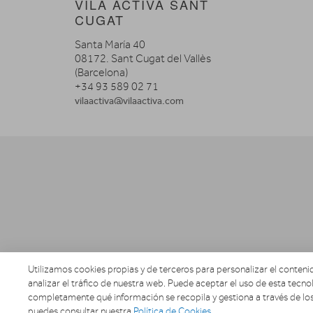
VILA ACTIVA SANT
CUGAT
Santa María 40
08172. Sant Cugat del Vallès
(Barcelona)
+34 93 589 02 71
vilaactiva@vilaactiva.com
Utilizamos cookies propias y de terceros para personalizar el contenid
analizar el tráfico de nuestra web. Puede aceptar el uso de esta tecnol
completamente qué información se recopila y gestiona a través de los
puedes consultar nuestra
Política de Cookies
.