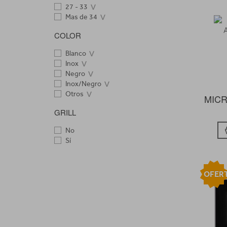
SOGO
27 - 33
STOKER
Mas de 34
TEKA
WHIRLPOOL
COLOR
ZANUSSI
Blanco
Inox
Negro
Inox/Negro
Otros
MICR
GRILL
No
Sí
OFER