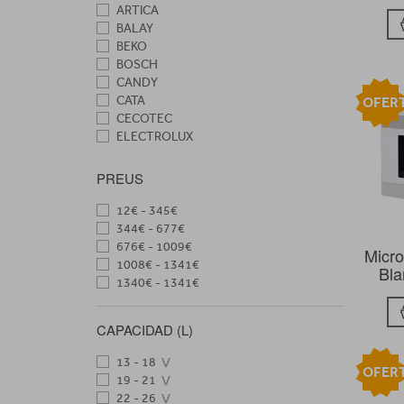
ARTICA
BALAY
BEKO
BOSCH
CANDY
CATA
OFER
CECOTEC
ELECTROLUX
FLAMA
FRANKE
PREUS
HAIER
HISENSE
12€ - 345€
HOOVER
344€ - 677€
INDESIT
676€ - 1009€
Micr
LG
1008€ - 1341€
Bla
NEVIR
1340€ - 1341€
NODOR
ORBEGOZO
CAPACIDAD (L)
PANASONIC
SAMSUNG
13 - 18
OFER
SIEMENS
19 - 21
SMEG
22 - 26