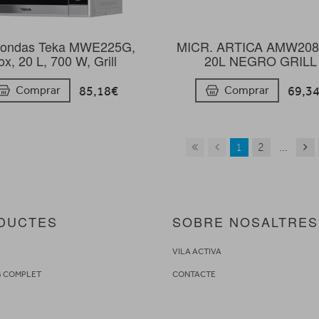
oondas Teka MWE225G,
MICR. ARTICA AMW20
ox, 20 L, 700 W, Grill
20L NEGRO GRILL
85,18€
69,3
Comprar
Comprar
1
2
...
DUCTES
SOBRE NOSALTRES
S
VILA ACTIVA
G COMPLET
CONTACTE