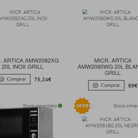
. ARTICA AMW2082XG
MICR. ARTICA
20L INOX GRILL
AMW2080WG 20L BLA
GRILL
75,24€
Comprar
69€
Comprar
TA
OFERTA
Stock inmediato
Stock inme