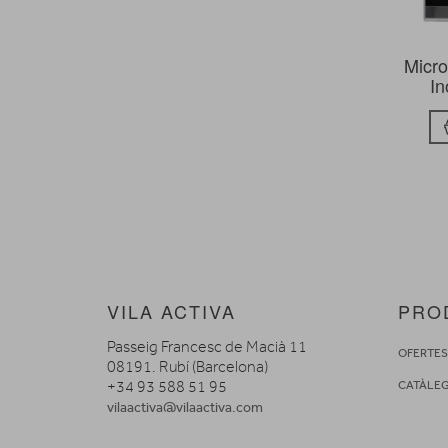
Micr
In
VILA ACTIVA
PRO
Passeig Francesc de Macià 11
OFERTE
08191. Rubí (Barcelona)
+34 93 588 51 95
CATÀLE
vilaactiva@vilaactiva.com