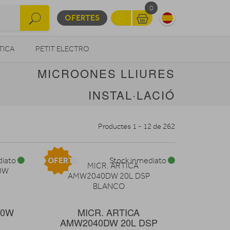
0
OFERTES
TICA
PETIT ELECTRO
MICROONES LLIURES
OTROS
INSTAL·LACIÓ
Productes 1 - 12 de 262
OFERTA
diato
Stock inmediato
10W
MICR. ARTICA
AMW2040DW 20L DSP