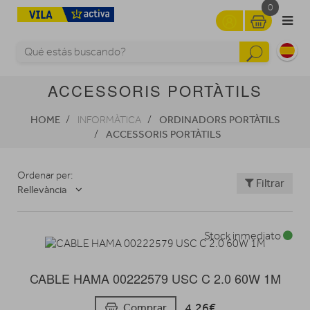
0
ACCESSORIS PORTÀTILS
HOME
ORDINADORS PORTÀTILS
INFORMÀTICA
ACCESSORIS PORTÀTILS
Ordenar per:
Filtrar
Rellevància
Stock inmediato
CABLE HAMA 00222579 USC C 2.0 60W 1M
4,26€
Comprar