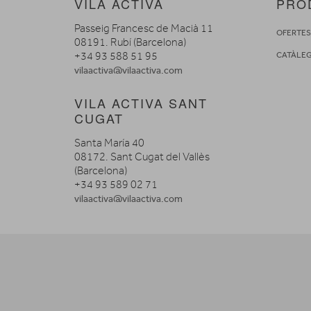
VILA ACTIVA
PRO
Passeig Francesc de Macià 11
OFERTE
08191. Rubí (Barcelona)
+34 93 588 51 95
CATÀLE
vilaactiva@vilaactiva.com
VILA ACTIVA SANT
CUGAT
Santa María 40
08172. Sant Cugat del Vallès
(Barcelona)
+34 93 589 02 71
vilaactiva@vilaactiva.com