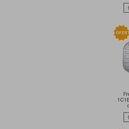
OFER
Fr
1C1E