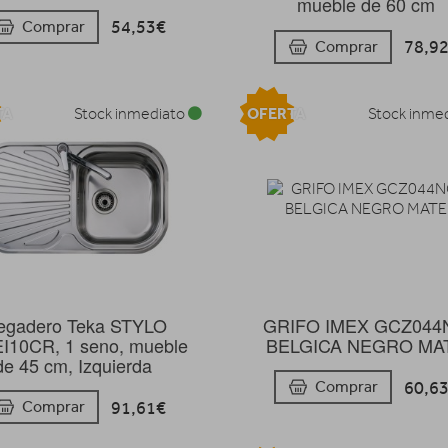
mueble de 60 cm
54,53€
Comprar
78,9
Comprar
TA
OFERTA
Stock inmediato
Stock inme
egadero Teka STYLO
GRIFO IMEX GCZ044
I10CR, 1 seno, mueble
BELGICA NEGRO MA
de 45 cm, Izquierda
60,6
Comprar
91,61€
Comprar