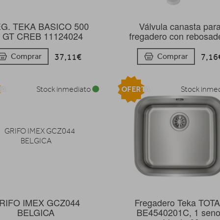
G. TEKA BASICO 500
Válvula canasta par
 GT CREB 11124024
fregadero con rebosad
37,11€
7,16
Comprar
Comprar
TA
OFERTA
Stock inmediato
Stock inme
RIFO IMEX GCZ044
Fregadero Teka TOT
BELGICA
BE4540201C, 1 seno