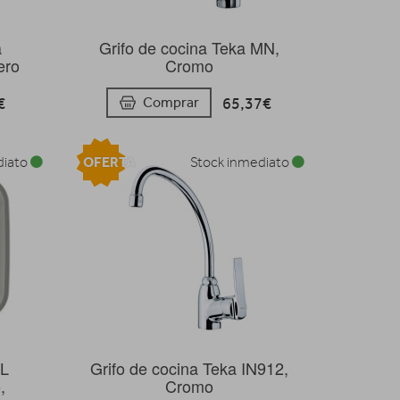
a
Grifo de cocina Teka MN,
ero
Cromo
€
65,37€
Comprar
OFERTA
diato
Stock inmediato
AL
Grifo de cocina Teka IN912,
,
Cromo