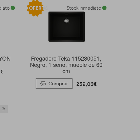
OFERTA
diato
Stock inmediato
LYON
Fregadero Teka 115230051,
Negro, 1 seno, mueble de 60
cm
2€
259,06€
Comprar