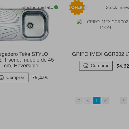
TA
OFERTA
Stock inmediato
Stock inme
GRIFO IMEX GCR002 
egadero Teka STYLO
, 1 seno, mueble de 45
cm, Reversible
54,6
Comprar
75,43€
Comprar
1
2
...