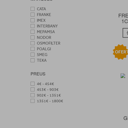
CATA
FRE
FRANKE
1C
IMEX
INTERBANY
MEPAMSA
NODOR
OSMOFILTER
POALGI
OFER
SMEG
TEKA
PREUS
4€ - 454€
453€ - 903€
902€ - 1351€
1351€ - 1800€
G