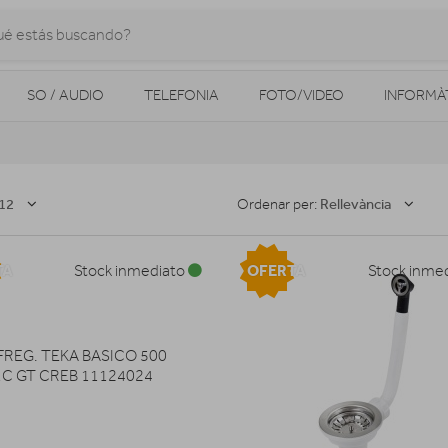
SO / AUDIO
TELEFONIA
FOTO/VIDEO
INFORMÀ
MOBILITAT URBANA
NAVEGADORS GPS
CONSOLES
12
Rellevància
Ordenar per:
TA
OFERTA
Stock inmediato
Stock inme