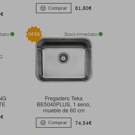
61,80€
Comprar
2€
OFERTA
diato
Stock inmediato
NG
Fregadero Teka
TE
BE5040PLUS, 1 seno,
mueble de 60 cm
3€
74,54€
Comprar