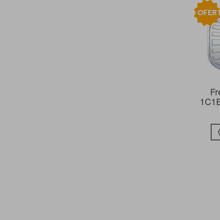
OFER
Fr
1C1E