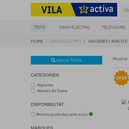
TOTS
GRAN ELECTRO
TELEVISORS
HOME
AIGÜERES I AIXETES
GRAN ELECTRO
CLIMATITZACIÓ I CALEFACCIÓ
Mostrar 
Aplicar filtres
CATEGORIES
OFER
Aigüeres
Aixetes de Cuina
DISPONIBILITAT
Només productes amb estoc
MARQUES