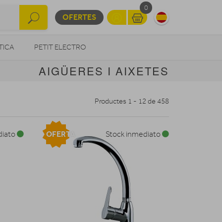
0
OFERTES
TICA
PETIT ELECTRO
AIGÜERES I AIXETES
OTROS
Productes 1 - 12 de 458
OFERTA
diato
Stock inmediato