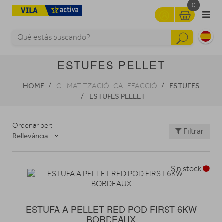
0
ESTUFES PELLET
HOME
ESTUFES
CLIMATITZACIÓ I CALEFACCIÓ
ESTUFES PELLET
Ordenar per:
Filtrar
Rellevància
Sin stock
ESTUFA A PELLET RED POD FIRST 6KW
BORDEAUX