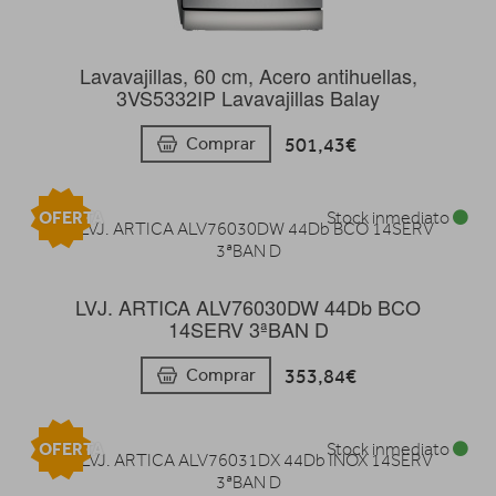
Lavavajillas, 60 cm, Acero antihuellas,
3VS5332IP Lavavajillas Balay
501,43€
Comprar
OFERTA
Stock inmediato
LVJ. ARTICA ALV76030DW 44Db BCO
14SERV 3ªBAN D
353,84€
Comprar
OFERTA
Stock inmediato