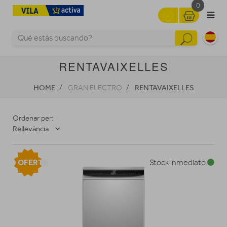
0
RENTAVAIXELLES
HOME
RENTAVAIXELLES
GRAN ELECTRO
Ordenar per:
Rellevància
OFERTA
Stock inmediato