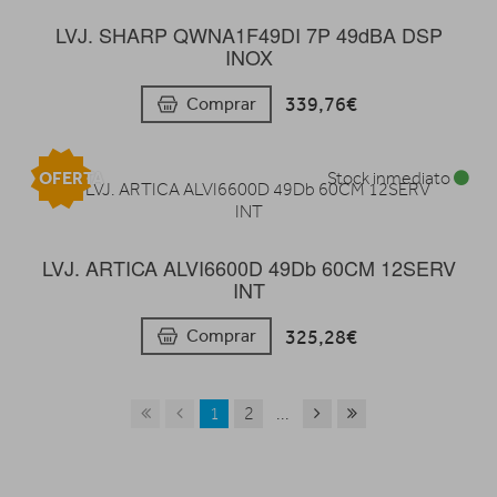
LVJ. SHARP QWNA1F49DI 7P 49dBA DSP
INOX
339,76€
Comprar
OFERTA
Stock inmediato
LVJ. ARTICA ALVI6600D 49Db 60CM 12SERV
INT
325,28€
Comprar
1
2
...