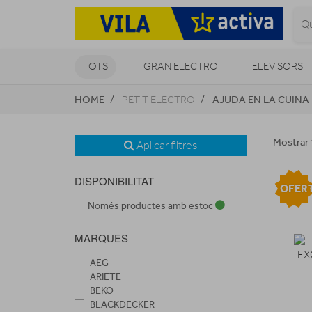
TOTS
GRAN ELECTRO
TELEVISORS
HOME
AJUDA EN LA CUINA
PETIT ELECTRO
CLIMATITZACIÓ I CALEFACCIÓ
Mostrar 
Aplicar filtres
DISPONIBILITAT
OFER
Només productes amb estoc
MARQUES
AEG
ARIETE
BEKO
BLACKDECKER