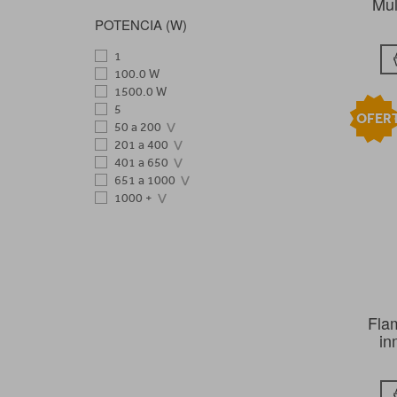
Mul
UFESA
UNIVERSAL BLUE
POTENCIA (W)
1
100.0 W
1500.0 W
5
OFER
50 a 200
201 a 400
401 a 650
651 a 1000
1000 +
Fla
in