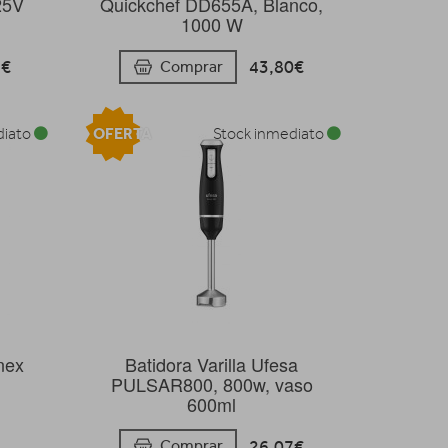
25V
Quickchef DD655A, Blanco,
1000 W
3€
43,80€
Comprar
OFERTA
diato
Stock inmediato
nex
Batidora Varilla Ufesa
PULSAR800, 800w, vaso
600ml
26,07€
Comprar