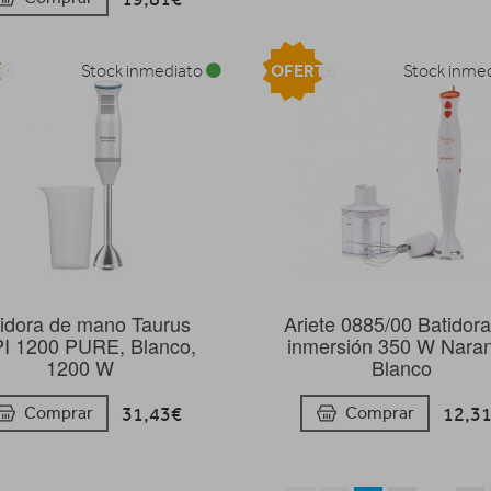
TA
OFERTA
Stock inmediato
Stock inme
idora de mano Taurus
Ariete 0885/00 Batidor
I 1200 PURE, Blanco,
inmersión 350 W Naran
1200 W
Blanco
31,43€
12,3
Comprar
Comprar