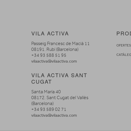
VILA ACTIVA
PRO
Passeig Francesc de Macià 11
OFERTE
08191. Rubí (Barcelona)
+34 93 588 51 95
CATÀLE
vilaactiva@vilaactiva.com
VILA ACTIVA SANT
CUGAT
Santa María 40
08172. Sant Cugat del Vallès
(Barcelona)
+34 93 589 02 71
vilaactiva@vilaactiva.com