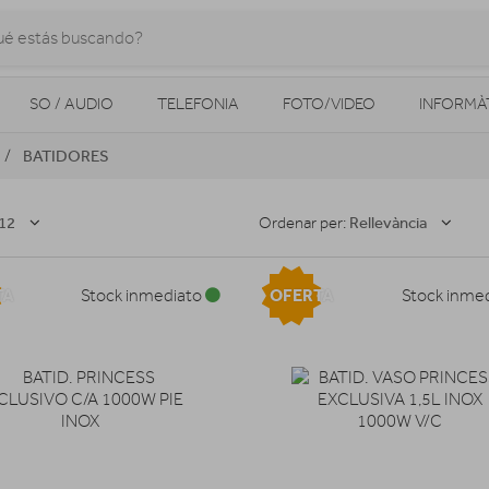
SO / AUDIO
TELEFONIA
FOTO/VIDEO
INFORMÀ
BATIDORES
MOBILITAT URBANA
NAVEGADORS GPS
CONSOLES
12
Rellevància
Ordenar per:
TA
OFERTA
Stock inmediato
Stock inme