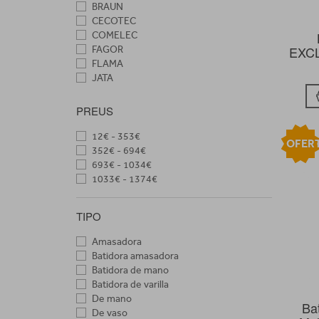
BRAUN
CECOTEC
COMELEC
EXCL
FAGOR
FLAMA
JATA
KITCHENAID
KUKEN
PREUS
MAGEFESA
MOULINEX
12€ - 353€
OFER
MXONDA
352€ - 694€
NINJA
693€ - 1034€
NUTRIBULLET
1033€ - 1374€
OPEN NORTE
ORBEGOZO
TIPO
PHILIPS
PRINCESS
Amasadora
SMEG
Batidora amasadora
SOLAC
Batidora de mano
TAURUS
Batidora de varilla
TESLA
De mano
Ba
TRISTAR
De vaso