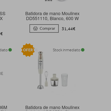
ESS
Batidora de mano Moulinex
OX
DD551110, Blanco, 600 W
31,44€
Comprar
6€
OFERTA
diato
Stock inmediato
36M
Batidora de mano Moulinex