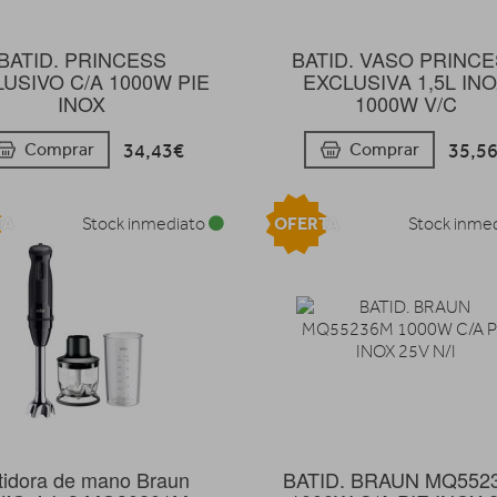
BATID. PRINCESS
BATID. VASO PRINC
USIVO C/A 1000W PIE
EXCLUSIVA 1,5L IN
INOX
1000W V/C
34,43€
35,5
Comprar
Comprar
TA
OFERTA
Stock inmediato
Stock inme
tidora de mano Braun
BATID. BRAUN MQ552