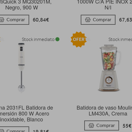
tiQuick 3 MQ30201M,
1000W C/A PIE INOX 
Negro, 900 W
N/I
60,84€
67,6
Comprar
Comprar
TA
OFERTA
Stock inmediato
Stock inme
ma 2031FL Batidora de
Batidora de vaso Mouli
mersión 800 W Acero
LM430A, Crema
inoxidable, Blanco
55€
Comprar
19,81€
Comprar