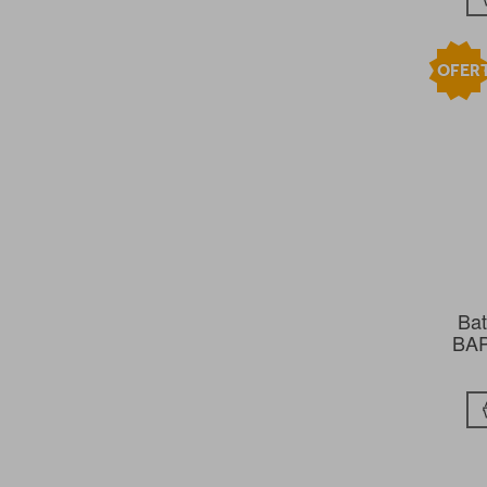
OFER
Bat
BAP