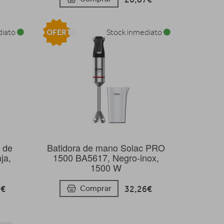
OFERTA
diato
Stock inmediato
a de
Batidora de mano Solac PRO
ja,
1500 BA5617, Negro-inox,
1500 W
1€
32,26€
Comprar