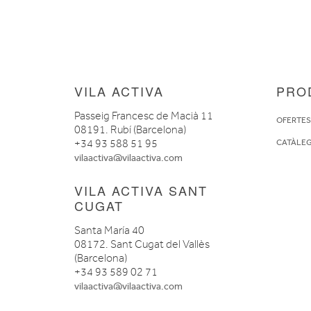
VILA ACTIVA
PRO
Passeig Francesc de Macià 11
OFERTE
08191. Rubí (Barcelona)
+34 93 588 51 95
CATÀLE
vilaactiva@vilaactiva.com
VILA ACTIVA SANT
CUGAT
Santa María 40
08172. Sant Cugat del Vallès
(Barcelona)
+34 93 589 02 71
vilaactiva@vilaactiva.com