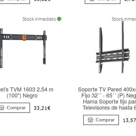
Stock inmediato
Stock inme
el's TVM 1603 2,54 m
Soporte TV Pared 400
(100") Negro
Fijo 32´´ - 65´´ (P) Ne
Hama Soporte fijo pa
Televisores de hasta 
33,21€
Comprar
13,5
Comprar