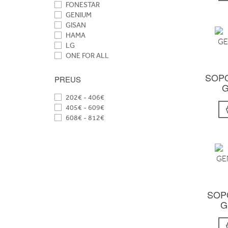
FONESTAR
GENIUM
GISAN
HAMA
LG
ONE FOR ALL
SAMSUNG
SOPO
ULTIMATE DESIGN
PREUS
G
VENTRY
VIVANCO
202€ - 406€
VOGELS
405€ - 609€
608€ - 812€
SOP
G