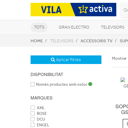
TOTS
GRAN ELECTRO
TELEVISORS
HOME
ACCESSORIS TV
SUP
TELEVISORS
CLIMATITZACIÓ I CALEFACCIÓ
Mostrar 
Aplicar filtres
DISPONIBILITAT
Només productes amb estoc
MARQUES
SOP
AXIL
GS
BOSE
DCU
ENGEL