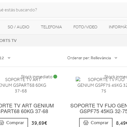
SO / AUDIO
TELEFONIA
FOTO/VIDEO
INFORMÀ
ORTS TV
MOBILITAT URBANA
NAVEGADORS GPS
CONSOLES
12
Rellevància
Ordenar per:
Stock inmediato
Stock inme
ORTE TV ART GENIUM
SOPORTE TV FIJO GE
PART68 60KG 37-68
GSPF75 45KG 32-7
39,69€
8,49
Comprar
Comprar