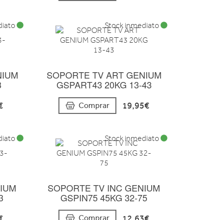
diato
Stock inmediato
NIUM
SOPORTE TV ART GENIUM
3
GSPART43 20KG 13-43
€
19,95€
Comprar
diato
Stock inmediato
NIUM
SOPORTE TV INC GENIUM
3
GSPIN75 45KG 32-75
€
12,63€
Comprar