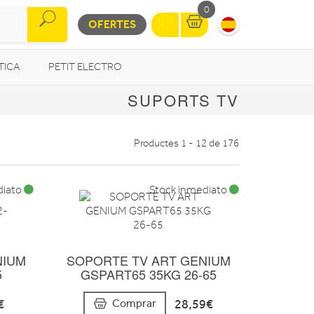
0
OFERTES
TICA
PETIT ELECTRO
SUPORTS TV
OTROS
Productes 1 - 12 de 176
diato
Stock inmediato
NIUM
SOPORTE TV ART GENIUM
5
GSPART65 35KG 26-65
€
28,59€
Comprar