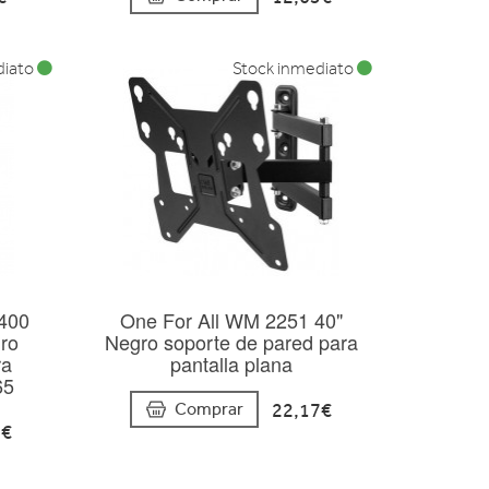
diato
Stock inmediato
x400
One For All WM 2251 40"
gro
Negro soporte de pared para
ra
pantalla plana
65
22,17€
Comprar
7€