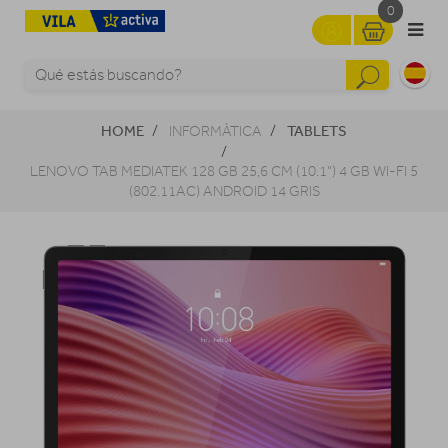
0
HOME
TABLETS
INFORMÀTICA
LENOVO TAB MEDIATEK 128 GB 25,6 CM (10.1") 4 GB WI-FI 5
(802.11AC) ANDROID 14 GRIS