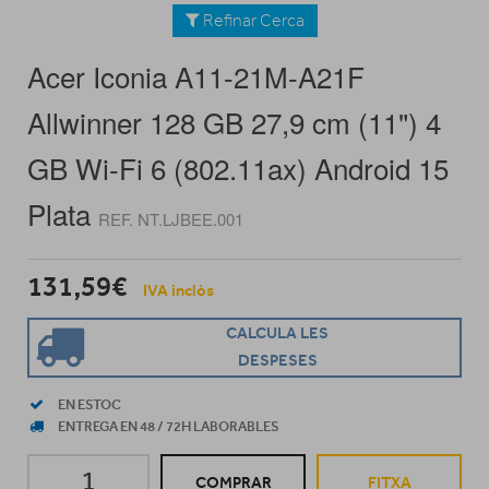
Refinar Cerca
Acer Iconia A11-21M-A21F
Allwinner 128 GB 27,9 cm (11") 4
GB Wi-Fi 6 (802.11ax) Android 15
Plata
REF. NT.LJBEE.001
131,59€
IVA inclòs
CALCULA LES
DESPESES
EN ESTOC
ENTREGA EN 48 / 72H LABORABLES
COMPRAR
FITXA