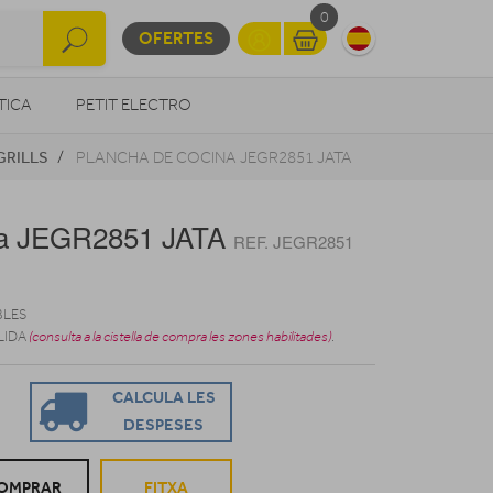
0
OFERTES
TICA
PETIT ELECTRO
GRILLS
PLANCHA DE COCINA JEGR2851 JATA
OTROS
na JEGR2851 JATA
REF. JEGR2851
BLES
LIDA
(consulta a la cistella de compra les zones habilitades)
.
CALCULA LES
DESPESES
OMPRAR
FITXA