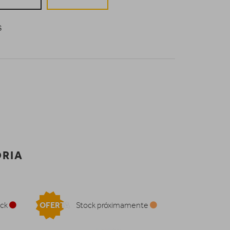
S
ORIA
OFERTA
ock
Stock próximamente