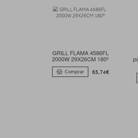
GRILL FLAMA 4586FL
2000W 29X26CM 180º
pa
65,74€
Comprar