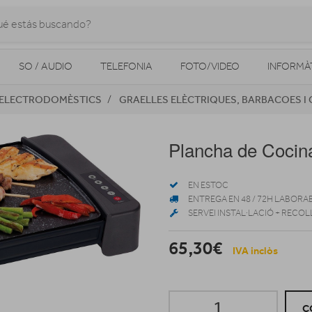
SO / AUDIO
TELEFONIA
FOTO/VIDEO
INFORMÀ
S ELECTRODOMÈSTICS
GRAELLES ELÈCTRIQUES, BARBACOES I 
MOBILITAT URBANA
NAVEGADORS GPS
CONSOLES
Plancha de Coci
EN ESTOC
ENTREGA EN 48 / 72H LABORA
SERVEI INSTAL·LACIÓ + RECOL
65,30€
IVA inclòs
C