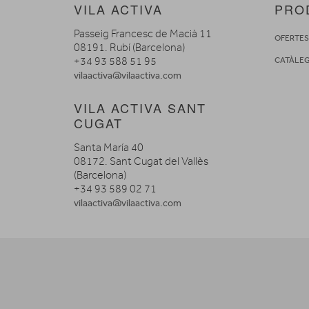
VILA ACTIVA
PRO
Passeig Francesc de Macià 11
OFERTE
08191. Rubí (Barcelona)
+34 93 588 51 95
CATÀLE
vilaactiva@vilaactiva.com
VILA ACTIVA SANT
CUGAT
Santa María 40
08172. Sant Cugat del Vallès
(Barcelona)
+34 93 589 02 71
vilaactiva@vilaactiva.com