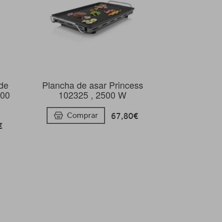
 de
Plancha de asar Princess
300
102325 , 2500 W
67,80€
Comprar
€