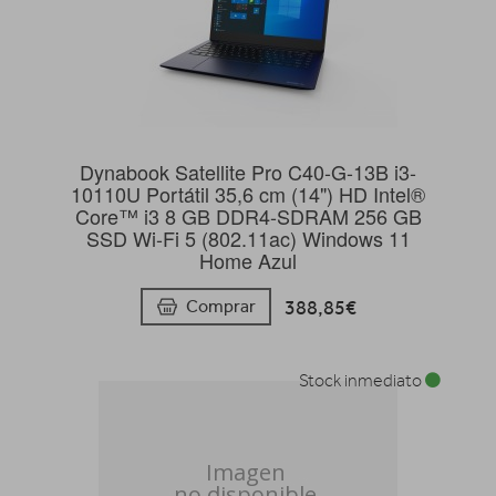
Dynabook Satellite Pro C40-G-13B i3-
10110U Portátil 35,6 cm (14") HD Intel®
Core™ i3 8 GB DDR4-SDRAM 256 GB
SSD Wi-Fi 5 (802.11ac) Windows 11
Home Azul
388,85€
Comprar
Stock inmediato