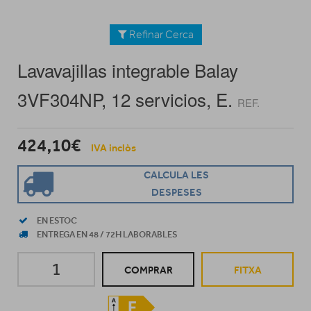
Refinar Cerca
Lavavajillas integrable Balay
3VF304NP, 12 servicios, E.
REF.
424,10€
IVA inclòs
CALCULA LES
DESPESES
EN ESTOC
ENTREGA EN 48 / 72H LABORABLES
COMPRAR
FITXA