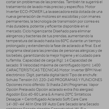
cortar sin problemas de las prendas. También te sugerirá el
tratamiento de lavado más preciso y específico. Motor
Inverter ECO-POWER La lavasecadora está dotada de una
nueva generación de motores sin escobillas y con imanes
permanentes, la tecnología de transmisión por correa es
más duradera, potente y eficiente disponible en el
mercado. Ciclo higienizante Diseñado para eliminar
alérgenos y bacterias de tus prendas, aumentando la
temperatura del lavado hasta los 60ºC durante un tiempo
prolongado y extendiendo la fase de aclarado al final. Es el
programa ideal para las prendas de personas alérgicas y de
los bebés, garantizando la mejor higiene y el cuidado para
tu familia. Capacidad de carga (Kg): 14 Capacidad de
secado: 9 Velocidad máxima de centrifugado (rpm): 1400
CARACTERÍSTICAS TÉCNICAS Motor: Inverter BPM Nivel
electrónico: Digit, pantalla digital táctil Tipo de enchufe:
Schuko Tensión (V): 220-240 PROGRAMAS Y FUNCIONES
Opciones inicio diferido: Sí (hasta 24h) Programas: Vapor
Opción Prelavado Opción aclarado extra (No alergias)
Algodón Eco 40-60 Lana & A mano 20ºC Sintéticos
Desagüe + Centrifugado Aclarado Soft Care Care
14'-30'-44' All In One 59' Auto Care Secado lana Secado