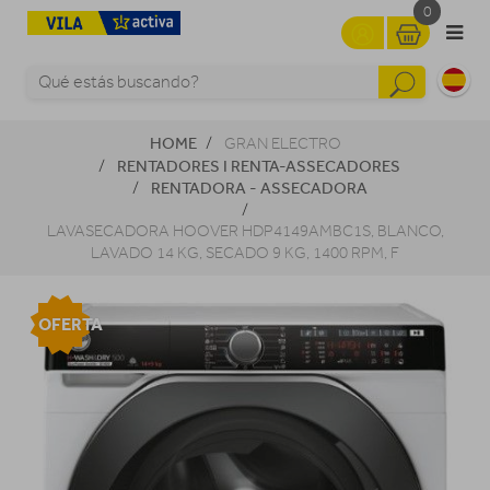
0
HOME
GRAN ELECTRO
RENTADORES I RENTA-ASSECADORES
RENTADORA - ASSECADORA
LAVASECADORA HOOVER HDP4149AMBC1S, BLANCO,
LAVADO 14 KG, SECADO 9 KG, 1400 RPM, F
OFERTA