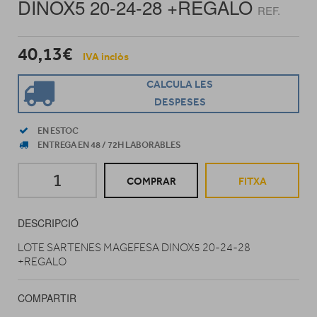
DINOX5 20-24-28 +REGALO
REF.
40,13€
IVA inclòs
CALCULA LES
DESPESES
EN ESTOC
ENTREGA EN 48 / 72H LABORABLES
COMPRAR
FITXA
DESCRIPCIÓ
LOTE SARTENES MAGEFESA DINOX5 20-24-28
+REGALO
COMPARTIR