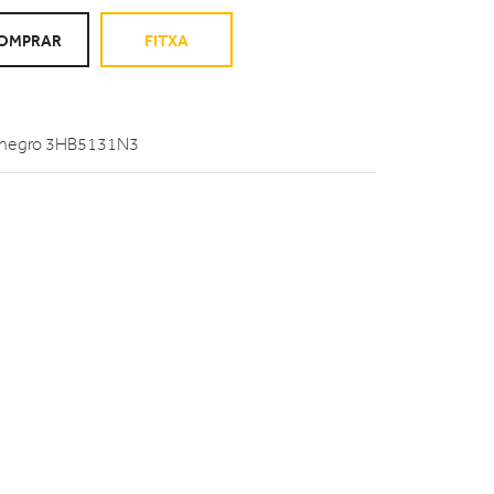
OMPRAR
FITXA
al negro 3HB5131N3