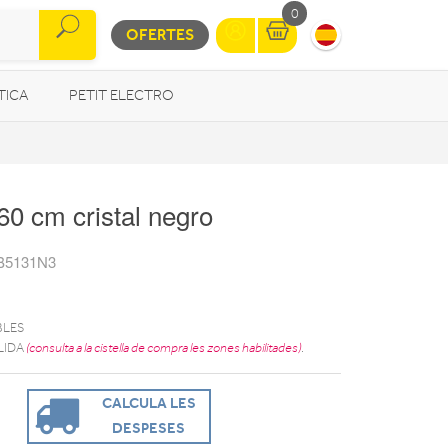
0
OFERTES
TICA
PETIT ELECTRO
OTROS
60 cm cristal negro
B5131N3
BLES
LIDA
(consulta a la cistella de compra les zones habilitades)
.
CALCULA LES
DESPESES