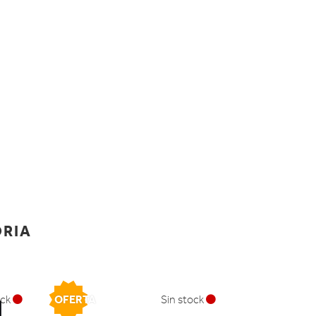
ORIA
OFERTA
ock
Sin stock