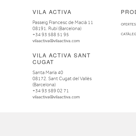
VILA ACTIVA
PRO
Passeig Francesc de Macià 11
OFERTE
08191. Rubí (Barcelona)
+34 93 588 51 95
CATÀLE
vilaactiva@vilaactiva.com
VILA ACTIVA SANT
CUGAT
Santa María 40
08172. Sant Cugat del Vallès
(Barcelona)
+34 93 589 02 71
vilaactiva@vilaactiva.com