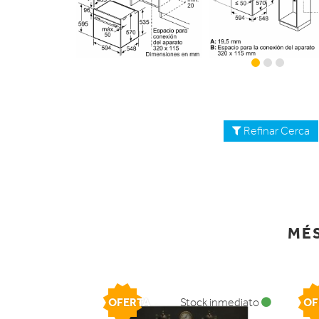
Refinar Cerca
MÉS
OFERTA
OF
Stock inmediato