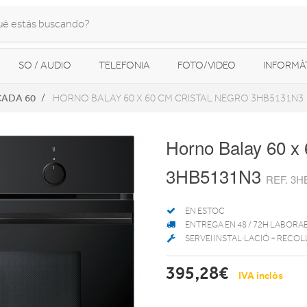
SO / AUDIO
TELEFONIA
FOTO/VIDEO
INFORMÀ
ÇADA 60
HORNO BALAY 60 X 60 CM CRISTAL NEGRO 3HB5131N3
MOBILITAT URBANA
NAVEGADORS GPS
CONSOLES
Horno Balay 60 x 
3HB5131N3
REF. 3H
EN ESTOC
ENTREGA EN 48 / 72H LABORA
SERVEI INSTAL·LACIÓ + RECOL
395,28€
IVA inclòs