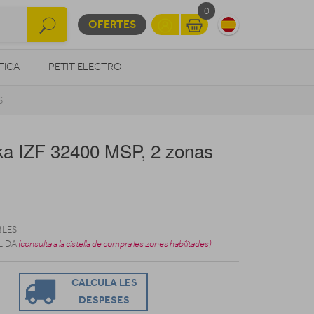
0
OFERTES
TICA
PETIT ELECTRO
S
OTROS
ka IZF 32400 MSP, 2 zonas
BLES
LIDA
(consulta a la cistella de compra les zones habilitades)
.
CALCULA LES
DESPESES