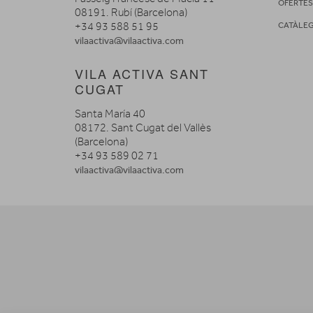
OFERTE
08191. Rubí (Barcelona)
+34 93 588 51 95
CATÀLE
vilaactiva@vilaactiva.com
VILA ACTIVA SANT
CUGAT
Santa María 40
08172. Sant Cugat del Vallès
(Barcelona)
+34 93 589 02 71
vilaactiva@vilaactiva.com