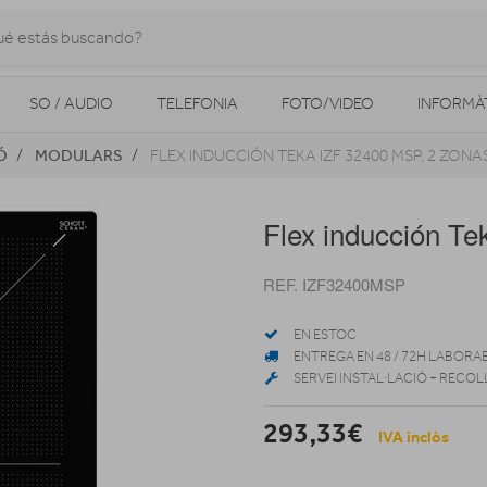
SO / AUDIO
TELEFONIA
FOTO/VIDEO
INFORMÀ
Ó
MODULARS
FLEX INDUCCIÓN TEKA IZF 32400 MSP, 2 ZONA
MOBILITAT URBANA
NAVEGADORS GPS
CONSOLES
Flex inducción Te
REF. IZF32400MSP
EN ESTOC
ENTREGA EN 48 / 72H LABORA
SERVEI INSTAL·LACIÓ + RECOL
293,33€
IVA inclòs