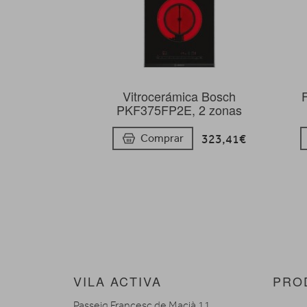
Vitrocerámica Bosch
F
PKF375FP2E, 2 zonas
323,41€
Comprar
VILA ACTIVA
PRO
Passeig Francesc de Macià 11